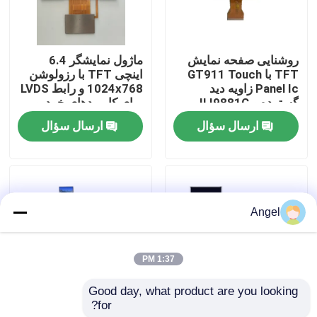
نمایش واقعیت مجازی
روشنایی صفحه نمایش
ماژول نمایشگر 6.4
TFT با GT911 Touch
اینچی TFT با رزولوشن
درباره ما
Panel Ic زاویه دید
1024x768 و رابط LVDS
گسترده و ILI9881C
برای کاربردهای خودرو
Driver Ic
ارسال سؤال
ارسال سؤال
تور کارخانه
کنترل کیفیت
Angel
با ما تماس بگیرید
1:37 PM
درخواست نقل قول
Good day, what product are you looking 
for?
نمایشگر LCD TFT 4.58
صفحه نمایش LCD TFT
نمایشگر LCD TFT