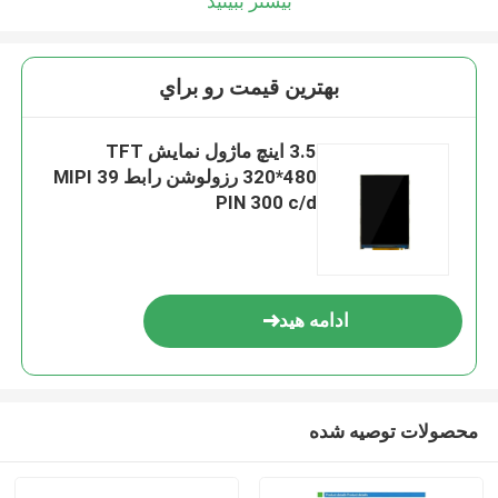
بیشتر ببینید
بهترين قيمت رو براي
3.5 اینچ ماژول نمایش TFT
320*480 رزولوشن رابط MIPI 39
PIN 300 c/d
ادامه هید
محصولات توصیه شده