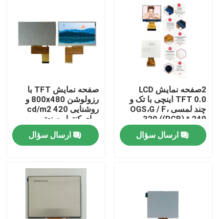
2صفحه نمایش LCD
صفحه نمایش TFT با
TFT 0.0 اینچی با تک و
رزولوشن 800x480 و
چند لمسی OGS،G / F،
روشنایی 420 cd/m2
320 ((RGB) * 240
برای کنترل صنعتی
رزولوشن، رابط RGB 6
ارسال سؤال
ارسال سؤال
بیتی، IC ILI9342c
رانندگی
صفحه اصلی
محصولات
فیلم های