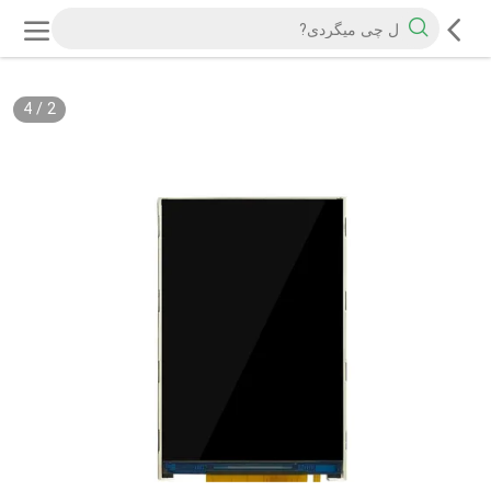
4
/
2