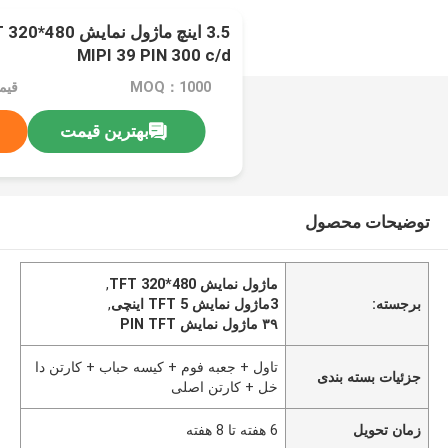
MIPI 39 PIN 300 c/d
MOQ：1000
قیم
بهترین قیمت
توضیحات محصول
ماژول نمایش TFT 320*480
,
برجسته:
3ماژول نمایش TFT 5 اینچی
,
۳۹ ماژول نمایش PIN TFT
تاول + جعبه فوم + کیسه حباب + کارتن دا
جزئیات بسته بندی
خل + کارتن اصلی
زمان تحویل
6 هفته تا 8 هفته