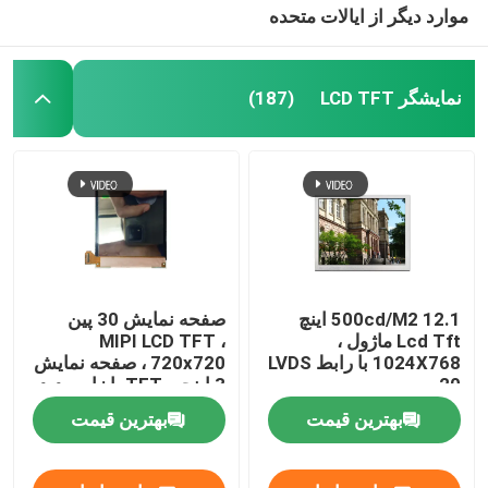
موارد دیگر از ایالات متحده
نمایشگر LCD TFT
(187)
500cd/M2 12.1 اینچ
صفحه نمایش 30 پین
Lcd Tft ماژول ،
MIPI LCD TFT ،
1024X768 با رابط LVDS
720x720 ، صفحه نمایش
20 پین
3 اینچی TFT با زاویه دید
آزاد
بهترین قیمت
بهترین قیمت