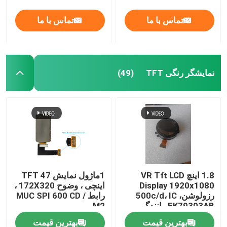
تماس با ما
تماس با ما
نمایش واقعیت مجازی
درباره ما
نمایشگر رنگی TFT
(49)
تور کارخانه
کنترل کیفیت
با ما تماس بگیرید
1.8 اینچ VR Tft LCD
1ماژول نمایش TFT 47
Display 1920x1080
اینچی ، وضوح 172X320 ،
درخواست نقل قول
رزولوشن، 500c/d، IC
رابط MUC SPI 600 CD /
EK79303AB رانندگی
M2
نمایشگر LCD TFT
بهترین قیمت
بهترین قیمت