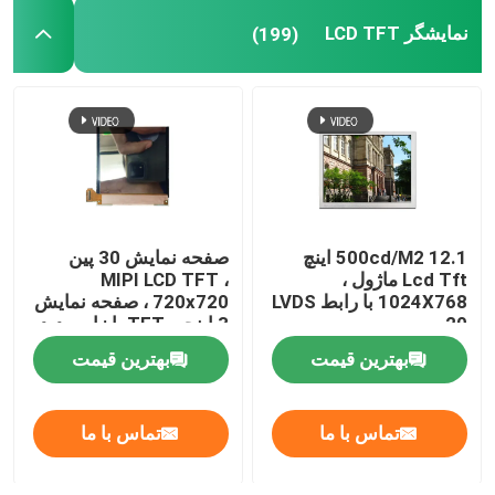
نمایشگر LCD TFT
(199)
نمایشگر دیجیتال LED
پنل لمسی خازنی
500cd/M2 12.1 اینچ
صفحه نمایش 30 پین
Lcd Tft ماژول ،
MIPI LCD TFT ،
1024X768 با رابط LVDS
720x720 ، صفحه نمایش
20 پین
3 اینچی TFT با زاویه دید
آزاد
بهترین قیمت
بهترین قیمت
تماس با ما
تماس با ما