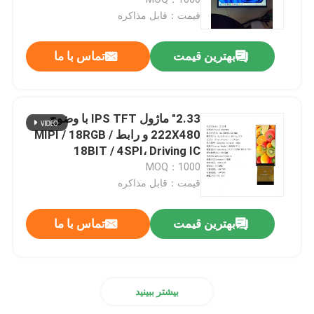
،85/85/85/85,950nit
قیمت：قابل مذاکره
صفحه نمایش لمسی TFT
بهترین قیمت
تماس با ما
صفحه نمایش TFT گرد
2.33" ماژول IPS TFT با وضوح
نمایشگر رنگی TFT
222X480 و رابط MIPI / 18RGB /
18BIT / 4SPI، Driving IC
ST7796U، ALL VIEW، 450
MOQ：1000
ماژول نمایشگر AMOLED
روشنایی، 262K
قیمت：قابل مذاکره
نمایشگر میکرو OLED
بهترین قیمت
تماس با ما
نوع نوار TFT
بیشتر ببینید
صفحه نمایش TFT مربع