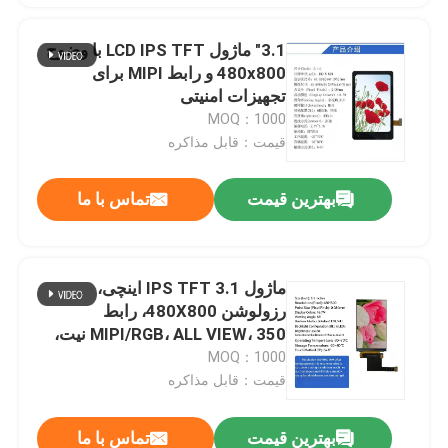
3.1" ماژول LCD IPS TFT با وضوح
480x800 و رابط MIPI برای
تجهیزات امنیتی
MOQ：1000
قیمت：قابل مذاکره
بهترین قیمت
تماس با ما
ماژول IPS TFT 3.1 اینچی،
رزولوشن 480X800، رابط
MIPI/RGB، ALL VIEW، 350 نیت،
16.7 میلیون رنگ، 6 LED، صفحه
MOQ：1000
نمایش امنیتی با کیفیت بالا
قیمت：قابل مذاکره
بهترین قیمت
تماس با ما