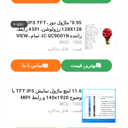
0.95" ماژول دور IPS TFT،
128X128 رزولوشن، 4SPI رابط،
راننده IC GC9D01N، تمام VIEW،
1000nit،16.7M، وضوح بالا
MOQ：1000
قیمت：قابل مذاکره
بهترین قیمت
تماس با ما
11.6 اینچ ماژول نمایش TFT IPS با
وضوح 140x1920 و رابط MIPI
MOQ：1000
قیمت：قابل مذاکره