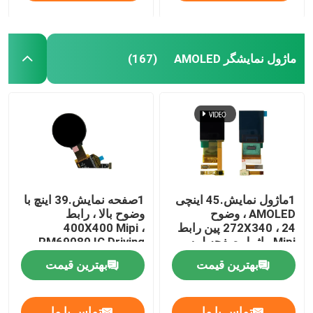
ماژول نمایشگر AMOLED
(167)
1ماژول نمایش.45 اینچی
1صفحه نمایش.39 اینچ با
AMOLED ، وضوح
وضوح بالا ، رابط
272X340 ، 24 پین رابط
400X400 Mipi ،
Mipi ماژول صفحه لمسی
RM69080 IC Driving
Oled
بهترین قیمت
بهترین قیمت
تماس با ما
تماس با ما