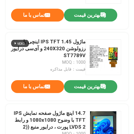
بهترین قیمت
تماس با ما
نمایش واقعیت مجازی
درباره ما
ماژول IPS TFT 1.45 اینچی با
رزولوشن 240X320 و آی‌سی درایور
تور کارخانه
ST7789V
MOQ：1000
قیمت：قابل مذاکره
کنترل کیفیت
بهترین قیمت
تماس با ما
با ما تماس بگیرید
درخواست نقل قول
14.7 اینچ ماژول صفحه نمایش IPS
TFT با وضوح 1080x1080 و رابط
LVDS 2 پورت ، درایور منبع ((2
نمایشگر LCD TFT
تراشه آبشار))
MOQ：1000