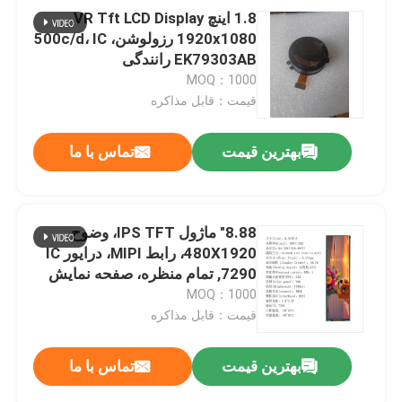
1.8 اینچ VR Tft LCD Display
1920x1080 رزولوشن، 500c/d، IC
EK79303AB رانندگی
MOQ：1000
قیمت：قابل مذاکره
بهترین قیمت
تماس با ما
8.88" ماژول IPS TFT، وضوح
480X1920، رابط MIPI، درایور IC
7290, تمام منظره، صفحه نمایش
وضوح بالا 1100nit16.7M
MOQ：1000
قیمت：قابل مذاکره
بهترین قیمت
تماس با ما