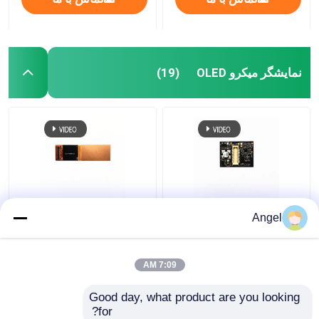
نمایشگر میکرو OLED
(19)
0.5 اینچ ماژول صفحه
نور خورشید قابل خواندن
Angel
نمایش AMOLED، ماژول
0.71 اینچ ماژول
OLED قابل خواندن نور
AMOLED ، 1920X1080
خورشید
با رابط MIPI+IIC
7:09 AM
بهترین قیمت
بهترین قیمت
Good day, what product are you looking 
for?