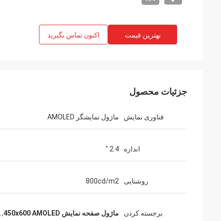
بهترین قیمت
اکنون تماس بگیرید
جزئیات محصول
فناوری نمایش
ماژول نمایشگر AMOLED
اندازه
2.4 "
روشنایی
800cd/m2
برجسته کردن
ماژول صفحه نمایش 450x600 AMOLED
,
2ماژ