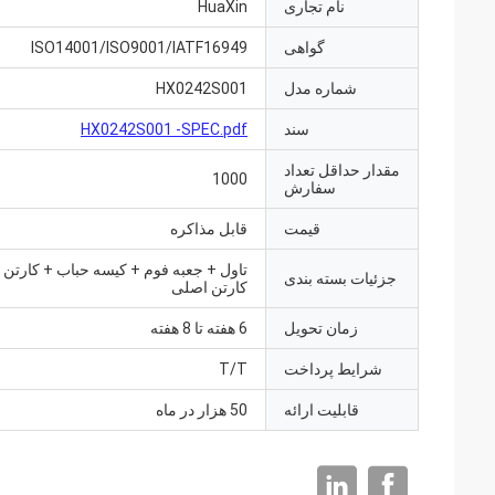
نام تجاری
HuaXin
گواهی
ISO14001/ISO9001/IATF16949
شماره مدل
HX0242S001
سند
HX0242S001 -SPEC.pdf
مقدار حداقل تعداد
1000
سفارش
قیمت
قابل مذاکره
تاول + جعبه فوم + کیسه حباب + کارتن 
جزئیات بسته بندی
کارتن اصلی
زمان تحویل
6 هفته تا 8 هفته
شرایط پرداخت
T/T
قابلیت ارائه
50 هزار در ماه