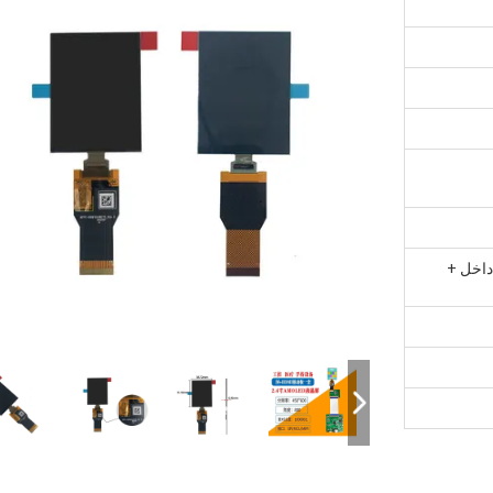
داخل +