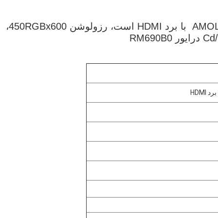
HX0242S001 یک ماژول 2.4 اینچی AMOLED oled با برد HDMI است، رزولوشن 450RGBx600،