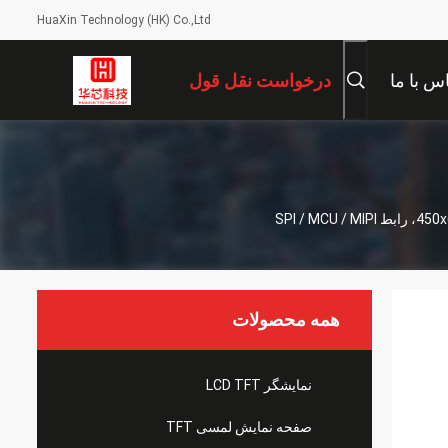
HuaXin Technology (HK) Co.,Ltd
س با ما
درخواست نقل قول
همه محصولات
نمایشگر LCD TFT
صفحه نمایش لمسی TFT