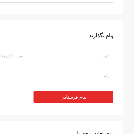
پیام بگذارید
پیام فرستادن
توضیحات محصول