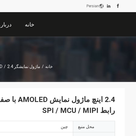
Persian
خانه
دربار
خانه
/
ماژول نمایشگر AMOLED
2.4 اینچ ماژول نمایش AMOLED با صفحه HDMI، 800 Cd / M2، وضوح 450x600، رابط SPI / MCU / MIPI
/
رابط SPI / MCU / MIPI
محل منبع
چین