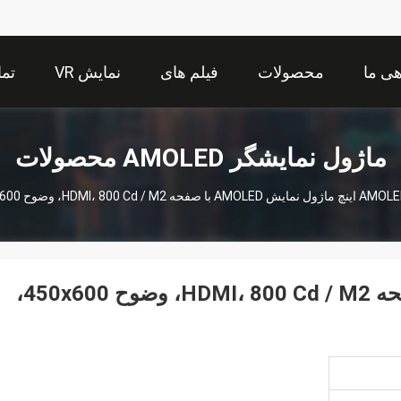
هی ما
محصولات
فیلم های
نمایش VR
تما
ماژول نمایشگر AMOLED محصولات
2.4 اینچ ماژول نمایش AMOLED با صفحه HDMI، 800 Cd / M2، وضوح 450x600،