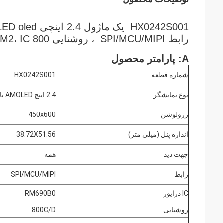
رابط SPI/MCU/MIPI ، روشنایی 800 Cd/M2، IC درایور RM690B0
A: پارامتر محصول
شماره قطعه
HX0242S001
نوع نمایشگر
2.4 اینچ AMOLED با برد HDMI
رزولوشن
450x600
اندازه پنل (میلی متر)
38.72X51.56
جهت دید
همه
رابط
SPI/MCU/MIPI
IC درایور
RM690B0
روشنایی
800C/D