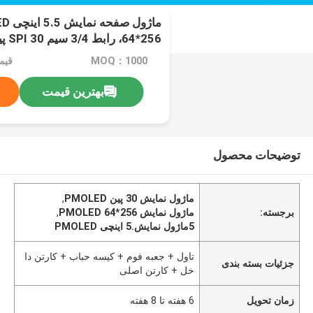
SSD1322
MOQ：1000
قیم
بهترین قیمت
توضیحات محصول
ماژول نمایش 30 پین PMOLED
,
برجسته:
ماژول نمایش 256*64 PMOLED
,
5ماژول نمایش.5 اینچی PMOLED
تاول + جعبه فوم + کیسه حباب + کارتن دا
جزئیات بسته بندی
خل + کارتن اصلی
زمان تحویل
6 هفته تا 8 هفته