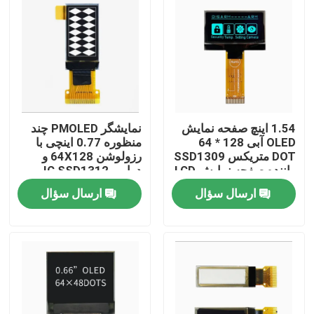
1.54 اینچ صفحه نمایش
نمایشگر PMOLED چند
OLED آبی 128 * 64
منظوره 0.77 اینچی با
DOT متریکس SSD1309
رزولوشن 64X128 و
راننده صفحه نمایش LCD
درایور IC SSD1312
تک رنگ
ارسال سؤال
ارسال سؤال
صفحه اصلی
محصولات
فیلم های