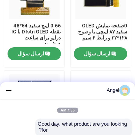
نمایش واقعیت مجازی
0صفحه نمایش OLED
0.66 اینچ سفید 64*48
سفید ۸۷ اینچی با وضوح
نقطه Dfstn OLED با IC
درباره ما
۱۲۸*۳۲ و رابط ۴ سیم
درایو برای ساعت
هوشمند
ارسال سؤال
ارسال سؤال
تور کارخانه
کنترل کیفیت
Angel
با ما تماس بگیرید
7:36 AM
درخواست نقل قول
Good day, what product are you looking 
for?
0.69 اینچ سفید / آبی /
صفحه نمایش LCD 2.42
نمایشگر LCD TFT