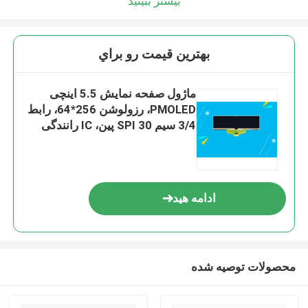
بیشتر ببینید
بهترين قيمت رو براي
ماژول صفحه نمایش 5.5 اینچی
PMOLED، رزولوشن 256*64، رابط
3/4 سیم SPI 30 پین، IC رانندگی
SSD1322
ادامه هید
محصولات توصیه شده