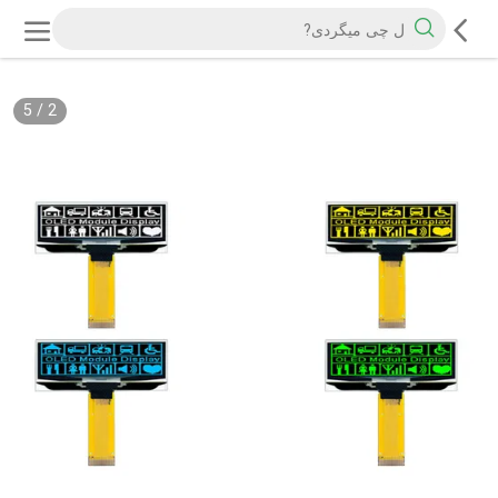
5
/
2