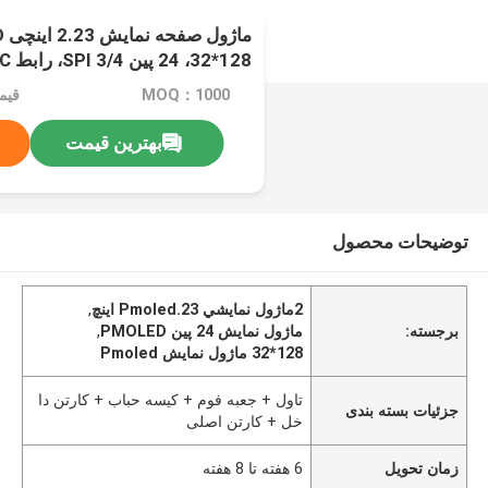
128*32، 24 پین 3/4 SPI، رابط I2C
MOQ：1000
قیم
بهترین قیمت
توضیحات محصول
2ماژول نمايشي Pmoled.23 اينچ
,
برجسته:
ماژول نمایش 24 پین PMOLED
,
128*32 ماژول نمایش Pmoled
تاول + جعبه فوم + کیسه حباب + کارتن دا
جزئیات بسته بندی
خل + کارتن اصلی
زمان تحویل
6 هفته تا 8 هفته