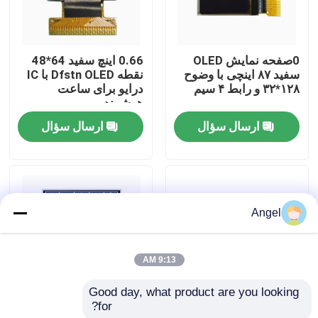
نمایش واقعیت مجازی
0صفحه نمایش OLED
0.66 اینچ سفید 64*48
سفید ۸۷ اینچی با وضوح
نقطه Dfstn OLED با IC
درباره ما
۱۲۸*۳۲ و رابط ۴ سیم
درایو برای ساعت
هوشمند
ارسال سؤال
ارسال سؤال
تور کارخانه
کنترل کیفیت
Angel
با ما تماس بگیرید
9:13 AM
درخواست نقل قول
Good day, what product are you looking 
for?
0.69 اینچ سفید / آبی /
صفحه نمایش LCD 2.42
نمایشگر LCD TFT