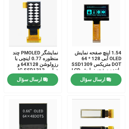
1.54 اینچ صفحه نمایش
نمایشگر PMOLED چند
OLED آبی 128 * 64
منظوره 0.77 اینچی با
DOT متریکس SSD1309
رزولوشن 64X128 و
راننده صفحه نمایش LCD
درایور IC SSD1312
تک رنگ
ارسال سؤال
ارسال سؤال
صفحه اصلی
محصولات
فیلم های