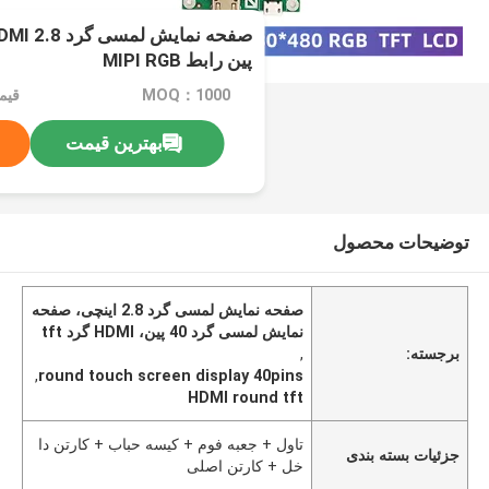
پین رابط MIPI RGB
MOQ：1000
قیم
بهترین قیمت
توضیحات محصول
صفحه نمایش لمسی گرد 2.8 اینچی، صفحه
نمایش لمسی گرد 40 پین، HDMI گرد tft
برجسته:
,
,
round touch screen display 40pins
HDMI round tft
تاول + جعبه فوم + کیسه حباب + کارتن دا
جزئیات بسته بندی
خل + کارتن اصلی