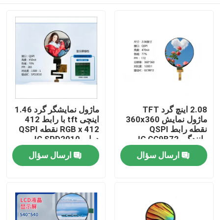
2.08 اینچ گرد TFT
ماژول نمایشگر گرد 1.46
ماژول نمایش 360x360
اینچی tft با رابط 412
نقطه رابط QSPI
RGB x 412 نقطه QSPI
رانندگی IC GC9B72
درایو IC SPD2010
صفحه اصلی
ارسال سؤال
ارسال سؤال
محصولات
فیلم های