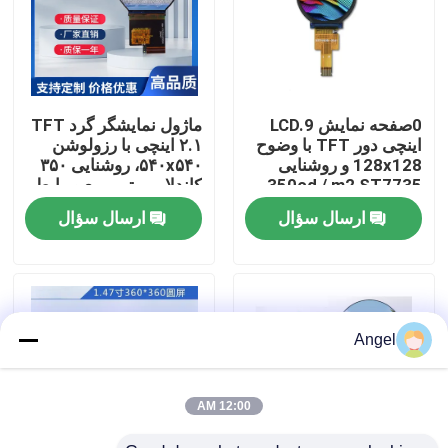
نمایش واقعیت مجازی
درباره ما
0صفحه نمایش LCD.9
ماژول نمایشگر گرد TFT
اینچی دور TFT با وضوح
۲.۱ اینچی با رزولوشن
128x128 و روشنایی
۵۴۰x۵۴۰، روشنایی ۳۵۰
تور کارخانه
350cd / m2 ST7735
کاندلا بر متر مربع و رابط
MIPI
Driver
ارسال سؤال
ارسال سؤال
کنترل کیفیت
با ما تماس بگیرید
Angel
درخواست نقل قول
12:00 AM
نمایشگر LCD TFT