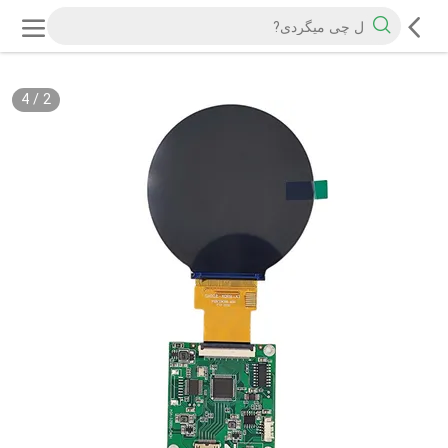
4
/
2