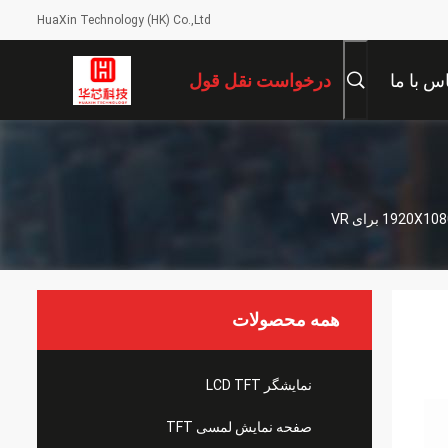
HuaXin Technology (HK) Co.,Ltd
س با ما
درخواست نقل قول
همه محصولات
نمایشگر LCD TFT
صفحه نمایش لمسی TFT