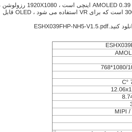
ESHX039FHP-NH0 یک ماژول صفحه نمایش AMOLED 0.39 اینچی است ، 1920X1080 رزولوش
60 پین رابط MIPI + IIC ، روشنایی 300CD / M2 است که برای VR استفاده می شود ، OLED قابل
لود کنید.
ESHX039FHP-NH5-V1.5.pdf
ESHX039
12.06x1
8.7
MIPI /