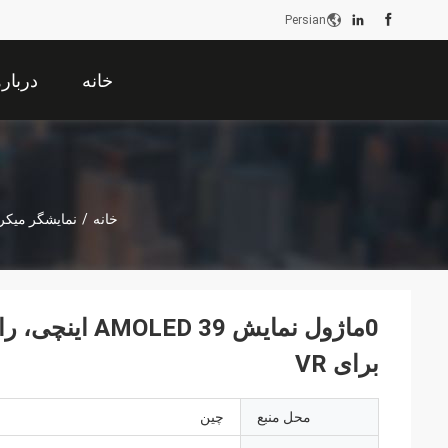
Persian
خانه
دربار
خانه
/
نمایشگر میکرو ED
برای VR
محل منبع
چین