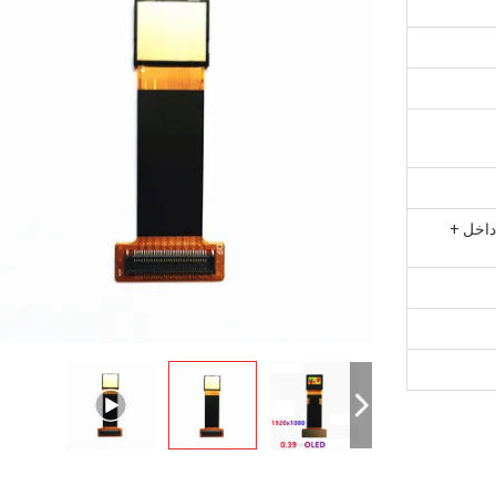
داخل +