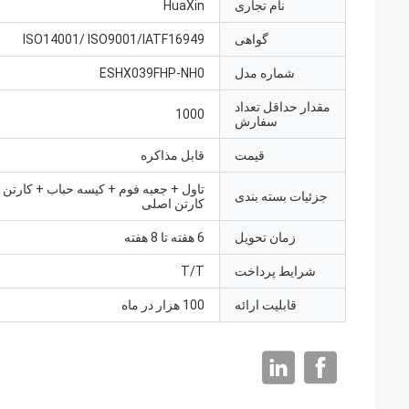
نام تجاری
HuaXin
گواهی
ISO14001/ ISO9001/IATF16949
شماره مدل
ESHX039FHP-NH0
مقدار حداقل تعداد
1000
سفارش
قیمت
قابل مذاکره
تاول + جعبه فوم + کیسه حباب + کارتن 
جزئیات بسته بندی
کارتن اصلی
زمان تحویل
6 هفته تا 8 هفته
شرایط پرداخت
T/T
قابلیت ارائه
100 هزار در ماه