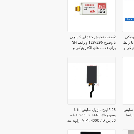
ونیکی
2صفحه نمایش کاغذ ای 9 اینچی
10.3 اینچی 1872X1404 با رابط
با وضوح 128x296 و رابط SPI
ونیکی و
برای قفسه های الکترونیکی و
یادداشت های چسبناک
LT ماژول نمایش
5.98 اینچ ماژول نمایش tft با
1600x2560 DOTS MIPI رابط
وضوح بالا، 1440 × 2560 نقطه،
50 پین MIPI، 400C / D، زاویه دید
آزاد