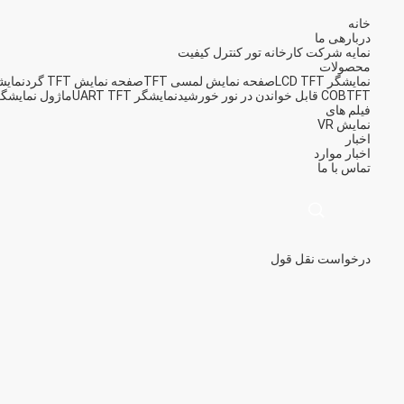
خانه
دربارهی ما
نمایه شرکت
کارخانه تور
کنترل کیفیت
محصولات
نمایشگر LCD TFT
صفحه نمایش لمسی TFT
صفحه نمایش TFT گرد
نمایشگ
TFT قابل خواندن در نور خورشید
COB
نمایشگر UART TFT
ماژول نمایشگر CD
فیلم های
نمایش VR
اخبار
اخبار
موارد
تماس با ما
درخواست نقل قول
描
述