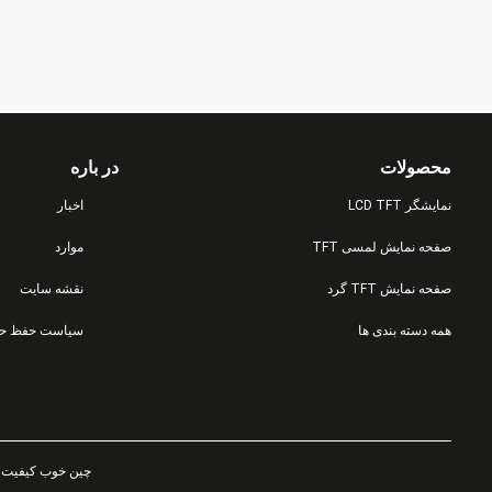
رابط QSPI
محصولات
در باره
نمایشگر LCD TFT
اخبار
صفحه نمایش لمسی TFT
موارد
صفحه نمایش TFT گرد
نقشه سایت
همه دسته بندی ها
چین خوب کیفیت نمایشگر LCD TFT تامین کننده. © 2023 - 2025 ghts Reserved