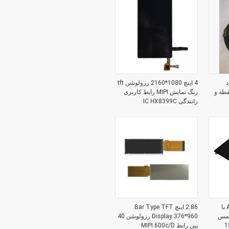
د
4 اینچ 1080*2160 رزولوشن tft
 با 466 * 466 نقطه و
رنگ نمایش MIPI رابط کاربری
رانندگی IC HX8399C
ماژول نمایشگر AMOLED با
2.86 اینچ Bar Type TFT
ی با لمس
Display 376*960 رزولوشن 40
25*1536
پین رابط MIPI 600c/D