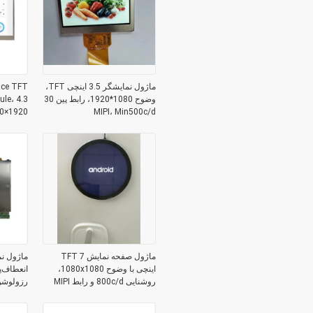
ماژول نمایشگر 3.5 اینچی TFT،
وضوح 1080*1920، رابط پین 30
MIPI، Min500c/d
1920×1080 رزولوشن
ماژول صفحه نمایش TFT 7
اینچی با وضوح 1080x1080،
روشنایی 800c/d و رابط MIPI
روشنایی 0cd/m2