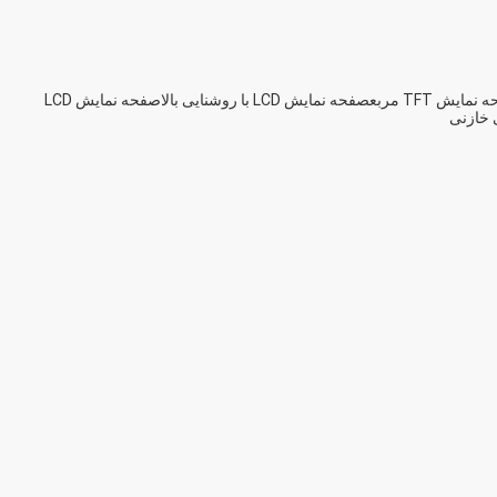
مایش TFT مربع
صفحه نمایش LCD با روشنایی بالا
صفحه نمایش LCD
 خازنی