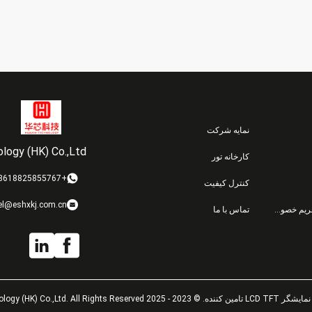
پیکسل و روشنایی 450cd/m²
نمایه شرکت
logy (HK) Co.,Ltd
کارخانه تور
+8618825855767
کنترل کیفیت
el@eshxkj.com.cn
سیاست حفظ حریم خصوصی
تماس با ما
HuaXin Technology (HK) Co.,Ltd. All Ri.