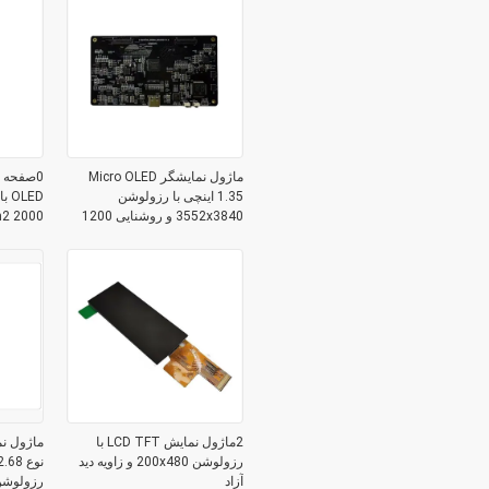
ماژول نمایشگر Micro OLED
1.35 اینچی با رزولوشن
3552x3840 و روشنایی 1200
C/D برای مشاهده بهینه
MIPI
2ماژول نمایش LCD TFT با
رزولوشن 200x480 و زاویه دید
آزاد