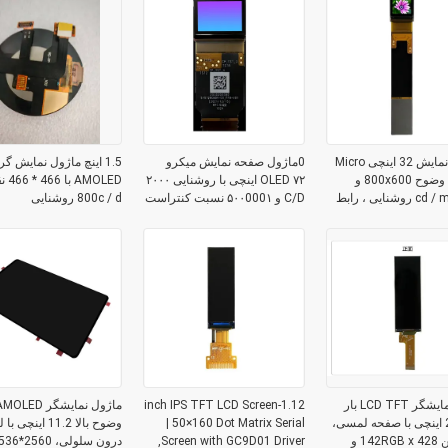
0صفحه نمایش 32 اینچی Micro
0ماژول صفحه نمایش میکرو
1.5 اینچ ماژول نمایش گر
OLED با وضوح 800x600 و
OLED ۷۲ اینچی با روشنایی ۲۰۰۰
AMOLED
2000 cd / m2 روشنایی ، رابط
C/D و ۵۰۰000۱ نسبت کنتراست
800c / d روشنایی
برای دید مطلوب
ماژول نمایشگر LCD TFT بار
1.12-inch IPS TFT LCD Screen
نوع 2.68 اینچی با صفحه لمسی،
| 50×160 Dot Matrix Serial
وضوح بالا 11.2 اینچ
رزولوشن 142RGB x 428 و
Screen with GC9D01 Driver,
درون سلولی، 60