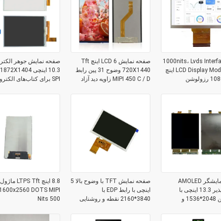
1000nits، Lvds Interface TFT
صفحه نمایش LCD 6 اینچ Tft
صفحه نمایش جوهر الکتر
LCD Display Module، 4.3 اینچ
720X1440 وضوح 31 پین رابط
MIPI 450 C / D زاویه دید آزاد
SPI برای کتاب‌های الکتر
برنامه‌های هوشمند
ماژول نمایشگر AMOLED
صفحه نمایش TFT با وضوح بالا 5
8.8 اینچ PS Tft
انعطاف‌پذیر 13.3 اینچی با
اینچی با رابط EDP با
رزولوشن 2048*1536 و
3840*2160 نقطه و روشنایی
500 Nits
30
500 نیت