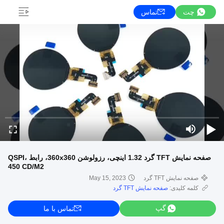
چت
تماس
صفحه نمایش TFT گرد 1.32 اینچی، رزولوشن 360x360، رابط QSPI،
450 CD/M2
صفحه نمایش TFT گرد
May 15, 2023
کلمه کلیدی:
صفحه نمایش TFT گرد
گپ
تماس با ما