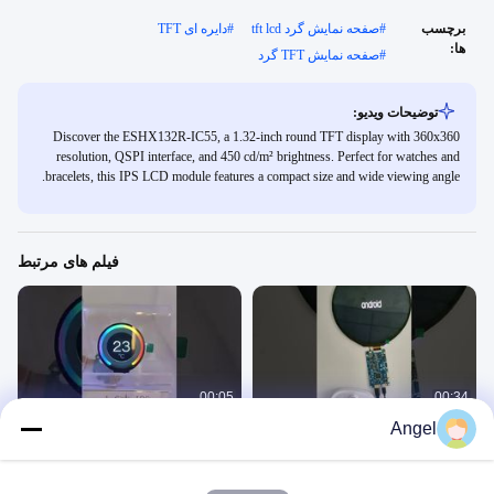
برچسب
#
صفحه نمایش گرد tft lcd
#
دایره ای TFT
ها:
#
صفحه نمایش TFT گرد
توضیحات ویدیو:
Discover the ESHX132R-IC55, a 1.32-inch round TFT display with 360x360
resolution, QSPI interface, and 450 cd/m² brightness. Perfect for watches and
bracelets, this IPS LCD module features a compact size and wide viewing angle.
فیلم های مرتبط
00:05
00:34
Angel
آیا TFT بهتر از OLED است؟
1.6 اینچ گرد 400*400
صفحه نمایش TFT گرد
صفحه نمایش TFT گرد
October 14, 2025
October 27, 2025